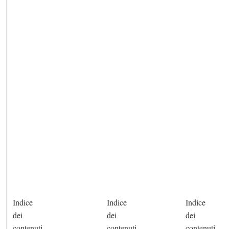
Indice
Indice
Indice
dei
dei
dei
contenuti
contenuti
contenuti