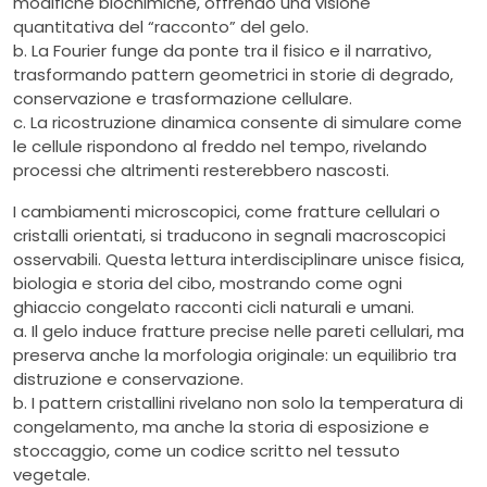
modifiche biochimiche, offrendo una visione
quantitativa del “racconto” del gelo.
b. La Fourier funge da ponte tra il fisico e il narrativo,
trasformando pattern geometrici in storie di degrado,
conservazione e trasformazione cellulare.
c. La ricostruzione dinamica consente di simulare come
le cellule rispondono al freddo nel tempo, rivelando
processi che altrimenti resterebbero nascosti.
I cambiamenti microscopici, come fratture cellulari o
cristalli orientati, si traducono in segnali macroscopici
osservabili. Questa lettura interdisciplinare unisce fisica,
biologia e storia del cibo, mostrando come ogni
ghiaccio congelato racconti cicli naturali e umani.
a. Il gelo induce fratture precise nelle pareti cellulari, ma
preserva anche la morfologia originale: un equilibrio tra
distruzione e conservazione.
b. I pattern cristallini rivelano non solo la temperatura di
congelamento, ma anche la storia di esposizione e
stoccaggio, come un codice scritto nel tessuto
vegetale.