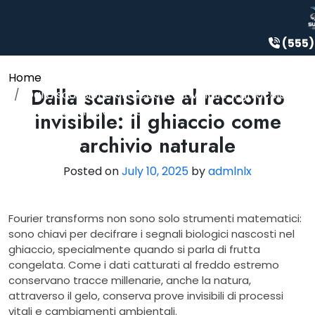
Dalla scansione al racconto
invisibile: il ghiaccio come archivio
(555)
naturale
Skip
to
Home
Dalla scansione al racconto
content
Dalla scansione al racconto invisibile: il ghiaccio
come archivio naturale
invisibile: il ghiaccio come
archivio naturale
Posted on
July 10, 2025
by
admlnlx
Fourier transforms non sono solo strumenti matematici:
sono chiavi per decifrare i segnali biologici nascosti nel
ghiaccio, specialmente quando si parla di frutta
congelata. Come i dati catturati al freddo estremo
conservano tracce millenarie, anche la natura,
attraverso il gelo, conserva prove invisibili di processi
vitali e cambiamenti ambientali.