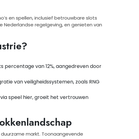
s en spellen, inclusief betrouwbare slots
de Nederlandse regelgeving, en genieten van
strie?
jks percentage van 12%, aangedreven door
gratie van veiligheidssystemen, zoals RNG
ia speel hier, groeit het vertrouwen
 Gokkenlandschap
een duurzame markt. Toonaangevende