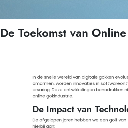
De Toekomst van Online 
In de snelle wereld van digitale gokken evo
omarmen, worden innovaties in softwareontwi
ervaring. Deze ontwikkelingen benadrukken 
online gokindustrie.
De Impact van Technol
De afgelopen jaren hebben we een golf van 
hierbij aan: